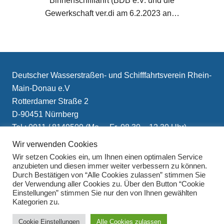
Binnenschifffahrt (BDB e.V. und die
Gewerkschaft ver.di am 6.2.2023 an…
Deutscher Wasserstraßen- und Schifffahrtsverein Rhein-
Main-Donau e.V
Rotterdamer Straße 2
D-90451 Nürnberg
Tel.: 0911 / 8149509 (Mo. – Fr. 08.30 – 12.30 Uhr)
E-Mail: info(at)schifffahrtsverein.de
Wir verwenden Cookies
Wir setzen Cookies ein, um Ihnen einen optimalen Service
anzubieten und diesen immer weiter verbessern zu können.
Durch Bestätigen von “Alle Cookies zulassen” stimmen Sie
der Verwendung aller Cookies zu. Über den Button “Cookie
Einstellungen” stimmen Sie nur den von Ihnen gewählten
Kategorien zu.
Impressum
Cookie Einstellungen
Alle Cookies zulassen