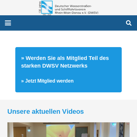
» Werden Sie als Mitglied Teil des
starken DWSV Netzwerks
» Jetzt Mitglied werden
Unsere aktuellen Videos