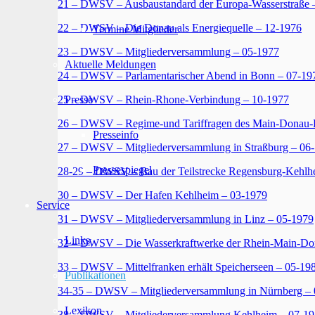
21 – DWSV – Ausbaustandard der Europa-Wasserstraße 
22 – DWSV – Die Donau als Energiequelle – 12-1976
Termine Mitglieder
23 – DWSV – Mitgliederversammlung – 05-1977
Aktuelle Meldungen
24 – DWSV – Parlamentarischer Abend in Bonn – 07-19
25 – DWSV – Rhein-Rhone-Verbindung – 10-1977
Presse
26 – DWSV – Regime-und Tariffragen des Main-Donau-
Presseinfo
27 – DWSV – Mitgliederversammlung in Straßburg – 06
Pressespiegel
28-29 – DWSV – Bau der Teilstrecke Regensburg-Kehlh
30 – DWSV – Der Hafen Kehlheim – 03-1979
Service
31 – DWSV – Mitgliederversammlung in Linz – 05-1979
Links
32 – DWSV – Die Wasserkraftwerke der Rhein-Main-Do
33 – DWSV – Mittelfranken erhält Speicherseen – 05-19
Publikationen
34-35 – DWSV – Mitgliederversammlung in Nürnberg –
Lexikon
38 – DWSV – Mitgliederversammlung Kehlheim – 07-1