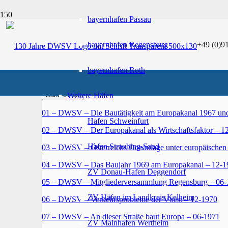
bayernhafen Passau
bayernhafen Regensburg
+49 (0)91
Mitteilungsblätter
bayernhafen Roth
Band 01-50
Band 52 – 100
Band 101 – 118
Sonderaus
Band 01-50
Weitere Häfen
01 – DWSV – Die Bautätigkeit am Europakanal 1967 un
Hafen Schweinfurt
02 – DWSV – Der Europakanal als Wirtschaftsfaktor – 1
Hafen Straubing-Sand
03 – DWSV – Österreichs Donaulage unter europäischen
04 – DWSV – Das Baujahr 1969 am Europakanal – 12-1
ZV Donau-Hafen Deggendorf
05 – DWSV – Mitgliederversammlung Regensburg – 06-
ZV Häfen im Landkreis Kelheim
06 – DWSV – Verkehrsprobleme der Vöest – 12-1970
07 – DWSV – An dieser Straße baut Europa – 06-1971
ZV Mainhafen Wertheim