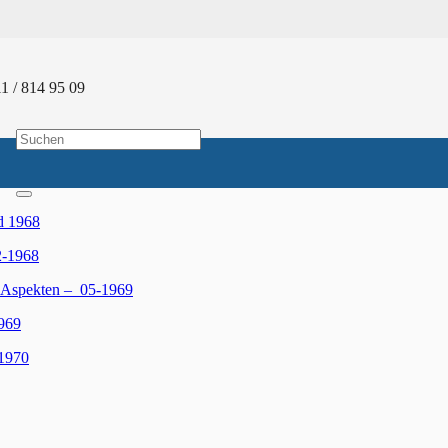
1 / 814 95 09
gaben
d 1968
2-1968
 Aspekten – 05-1969
969
1970