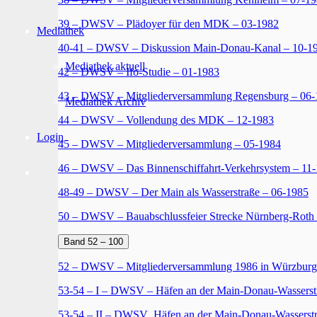
39 – DWSV – Plädoyer für den MDK – 03-1982
Mediathek
40-41 – DWSV – Diskussion Main-Donau-Kanal – 10-1
Mediathek aktuell
42 – DWSV – Ifo-Studie – 01-1983
43 – DWSV – Mitgliederversammlung Regensburg – 06-
Mediathek Archiv
44 – DWSV – Vollendung des MDK – 12-1983
Login
45 – DWSV – Mitgliederversammlung – 05-1984
46 – DWSV – Das Binnenschiffahrt-Verkehrsystem – 11
48-49 – DWSV – Der Main als Wasserstraße – 06-1985
50 – DWSV – Bauabschlussfeier Strecke Nürnberg-Roth
Band 52 – 100
52 – DWSV – Mitgliederversammlung 1986 in Würzburg
53-54 – I – DWSV – Häfen an der Main-Donau-Wasserst
53-54 – II – DWSV_Häfen an der Main-Donau-Wasserstr