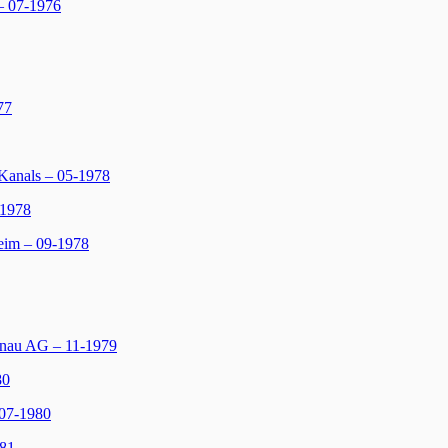
– 07-1976
77
Kanals – 05-1978
-1978
eim – 09-1978
nau AG – 11-1979
80
 07-1980
981