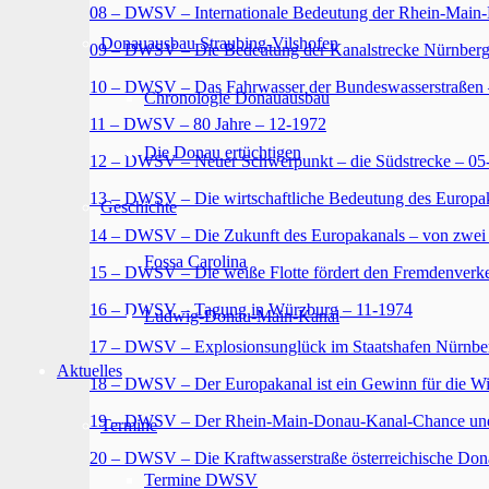
08 – DWSV – Internationale Bedeutung der Rhein-Main-
Donauausbau Straubing-Vilshofen
09 – DWSV – Die Bedeutung der Kanalstrecke Nürnber
10 – DWSV – Das Fahrwasser der Bundeswasserstraßen 
Chronologie Donauausbau
11 – DWSV – 80 Jahre – 12-1972
Die Donau ertüchtigen
12 – DWSV – Neuer Schwerpunkt – die Südstrecke – 05
13 – DWSV – Die wirtschaftliche Bedeutung des Europak
Geschichte
14 – DWSV – Die Zukunft des Europakanals – von zwei S
Fossa Carolina
15 – DWSV – Die weiße Flotte fördert den Fremdenverk
16 – DWSV – Tagung in Würzburg – 11-1974
Ludwig-Donau-Main-Kanal
17 – DWSV – Explosionsunglück im Staatshafen Nürnbe
Aktuelles
18 – DWSV – Der Europakanal ist ein Gewinn für die Wi
19 – DWSV – Der Rhein-Main-Donau-Kanal-Chance und A
Termine
20 – DWSV – Die Kraftwasserstraße österreichische Do
Termine DWSV