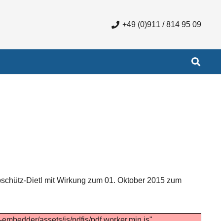
+49 (0)911 / 814 95 09
schütz-Dietl mit Wirkung zum 01. Oktober 2015 zum
f-embedder/assets/js/pdfjs/pdf.worker.min.js".