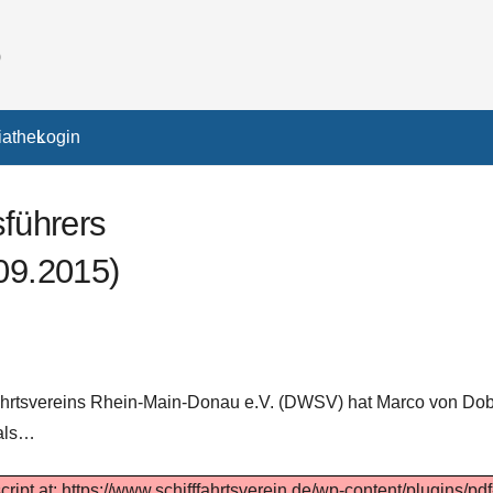
athek
Login
führers
09.2015)
ahrtsvereins Rhein-Main-Donau e.V. (DWSV) hat Marco von Dob
 als…
cript at: https://www.schifffahrtsverein.de/wp-content/plugins/pd