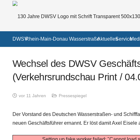
DWSV
Rhein-Main-Donau Wasserstraße
Aktuelles
Service
Medi
Wechsel des DWSV Geschäfts
(Verkehrsrundschau Print / 04.
vor 11 Jahren
Pressespiegel
Der Vorstand des Deutschen Wasserstraßen- und Schifff
neuen Geschäftsführer ernannt. Er löst damit Axel Eisele
Setting up fake worker failed: "Cannot load s