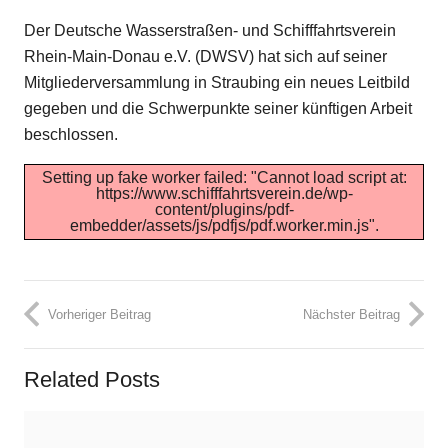
Der Deutsche Wasserstraßen- und Schifffahrtsverein
Rhein-Main-Donau e.V. (DWSV) hat sich auf seiner
Mitgliederversammlung in Straubing ein neues Leitbild
gegeben und die Schwerpunkte seiner künftigen Arbeit
beschlossen.
Setting up fake worker failed: "Cannot load script at:
https://www.schifffahrtsverein.de/wp-
content/plugins/pdf-
embedder/assets/js/pdfjs/pdf.worker.min.js".
Vorheriger Beitrag
Nächster Beitrag
Related Posts