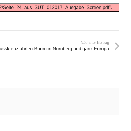
019/02/Seite_24_aus_SUT_012017_Ausgabe_Screen.pdf".
Nächster Beitrag
lusskreuzfahrten-Boom in Nürnberg und ganz Europa