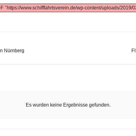
PDF "https://www.schifffahrtsverein.de/wp-content/uploads/2
in Nürnberg
F
Es wurden keine Ergebnisse gefunden.