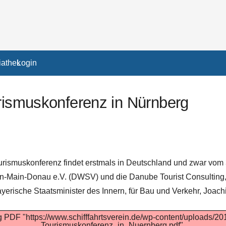
athek
Login
urismuskonferenz in Nürnberg
rismuskonferenz findet erstmals in Deutschland und zwar vom 30
in-Main-Donau e.V. (DWSV) und die Danube Tourist Consulting, 
 Bayerische Staatsminister des Innern, für Bau und Verkehr, Jo
ng PDF "https://www.schifffahrtsverein.de/wp-content/uploads/
Tourismuskonferenz_in_Nuernberg.pdf".