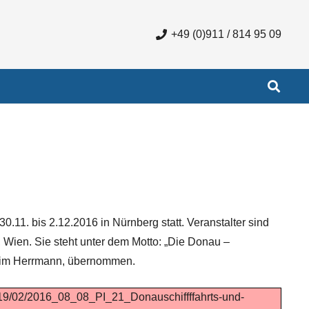
+49 (0)911 / 814 95 09
.11. bis 2.12.2016 in Nürnberg statt. Veranstalter sind
Wien. Sie steht unter dem Motto: „Die Donau –
achim Herrmann, übernommen.
2019/02/2016_08_08_PI_21_Donauschiffffahrts-und-