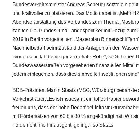
Bundesverkehrsminister Andreas Scheuer setzte ein deutl
und kraftvoller zu platzieren. Das Motto dabei ist ‚Mehr
Abendveranstaltung des Verbandes zum Thema „Masterplan
zählten u.a. Bundes- und Landespolitiker mit Bezug zum S
2019 in Berlin vorgestellten „Masterplan Binnenschifffahr
Nachholbedarf beim Zustand der Anlagen an den Wasserst
Binnenschifffahrt eine ganz zentrale Rolle“, so Scheuer.
Bundeswasserstraßen vorgesehenen finanziellen Mittel mit
jedem einleuchten, dass dies sinnvolle Investitionen sind
BDB-Präsident Martin Staats (MSG, Würzburg) bedankte si
Verkehrsträger: „Es ist insgesamt ein tolles Papier gewor
freuen uns, dass der hohe Bedarf bei Infrastrukturvorha
mit Fördersätzen von 60 bis 80 % angekündigt hat. Wir sin
Förderrichtlinie hinausgeht, gelingt“, so Staats.