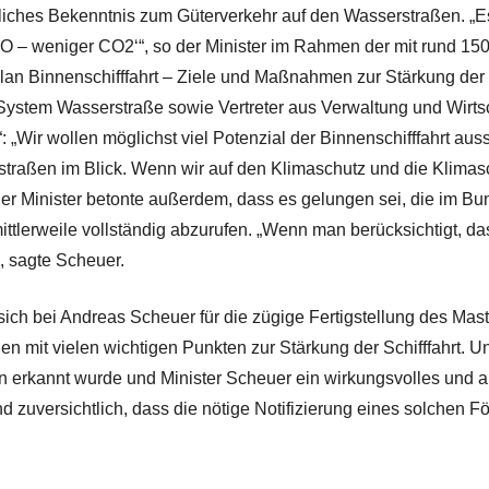
iches Bekenntnis zum Güterverkehr auf den Wasserstraßen. „Es 
 H2O – weniger CO2‘“, so der Minister im Rahmen der mit rund 1
 Binnenschifffahrt – Ziele und Maßnahmen zur Stärkung der G
ystem Wasserstraße sowie Vertreter aus Verwaltung und Wirtsch
t“: „Wir wollen möglichst viel Potenzial der Binnenschifffahrt
raßen im Blick. Wenn wir auf den Klimaschutz und die Klimasc
 Der Minister betonte außerdem, dass es gelungen sei, die im B
tlerweile vollständig abzurufen. „Wenn man berücksichtigt, das
“, sagte Scheuer.
ch bei Andreas Scheuer für die zügige Fertigstellung des Mas
den mit vielen wichtigen Punkten zur Stärkung der Schifffahrt. U
ben erkannt wurde und Minister Scheuer ein wirkungsvolles und
d zuversichtlich, dass die nötige Notifizierung eines solchen Fö