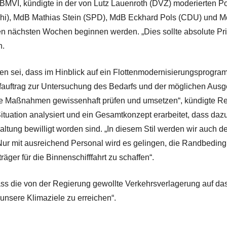
 BMVI, kündigte in der von Lutz Lauenroth (DVZ) moderierten 
schi), MdB Mathias Stein (SPD), MdB Eckhard Pols (CDU) und 
n nächsten Wochen beginnen werden. „Dies sollte absolute Pri
n.
 sei, dass im Hinblick auf ein Flottenmodernisierungsprogram
üfauftrag zur Untersuchung des Bedarfs und der möglichen Ausge
 Maßnahmen gewissenhaft prüfen und umsetzen“, kündigte Rei
tuation analysiert und ein Gesamtkonzept erarbeitet, dass dazu
altung bewilligt worden sind. „In diesem Stil werden wir auch 
ur mit ausreichend Personal wird es gelingen, die Randbedingu
äger für die Binnenschifffahrt zu schaffen“.
ass die von der Regierung gewollte Verkehrsverlagerung auf das
unsere Klimaziele zu erreichen“.