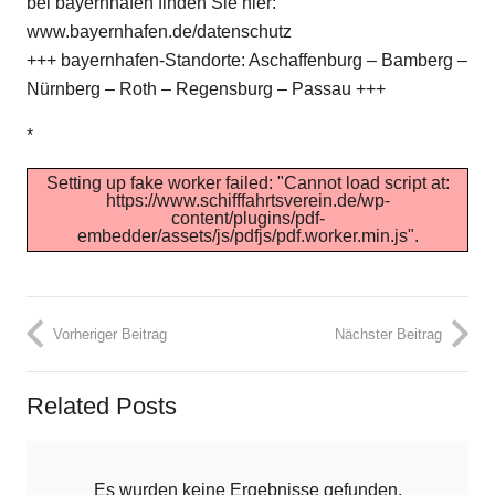
bei bayernhafen finden Sie hier:
www.bayernhafen.de/datenschutz
+++ bayernhafen-Standorte: Aschaffenburg – Bamberg –
Nürnberg – Roth – Regensburg – Passau +++
*
Setting up fake worker failed: "Cannot load script at:
https://www.schifffahrtsverein.de/wp-
content/plugins/pdf-
embedder/assets/js/pdfjs/pdf.worker.min.js".
Vorheriger Beitrag
Nächster Beitrag
Related Posts
Es wurden keine Ergebnisse gefunden.