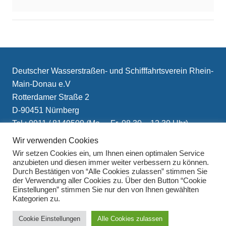
Deutscher Wasserstraßen- und Schifffahrtsverein Rhein-
Main-Donau e.V
Rotterdamer Straße 2
D-90451 Nürnberg
Tel.: 0911 / 8149509 (Mo. – Fr. 08.30 – 12.30 Uhr)
E-Mail: info(at)schifffahrtsverein.de
Wir verwenden Cookies
Wir setzen Cookies ein, um Ihnen einen optimalen Service
anzubieten und diesen immer weiter verbessern zu können.
Durch Bestätigen von “Alle Cookies zulassen” stimmen Sie
der Verwendung aller Cookies zu. Über den Button “Cookie
Einstellungen” stimmen Sie nur den von Ihnen gewählten
Kategorien zu.
Impressum
Cookie Einstellungen
Alle Cookies zulassen
Datenschutzerklärung