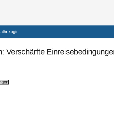
athek
Login
: Verschärfte Einreisebedingunge
ungen