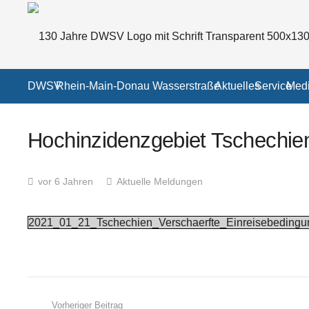
DWSV
Rhein-Main-Donau Wasserstraße
Aktuelles
Service
Medi
Hochinzidenzgebiet Tschechien
vor 6 Jahren
Aktuelle Meldungen
2021_01_21_Tschechien_Verschaerfte_Einreisebeding
Vorheriger Beitrag