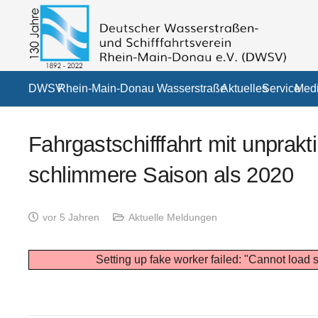
DWSV
Rhein-Main-Donau Wasserstraße
Aktuelles
Service
Medi
Fahrgastschifffahrt mit unprak
schlimmere Saison als 2020
vor 5 Jahren
Aktuelle Meldungen
Setting up fake worker failed: "Cannot load s