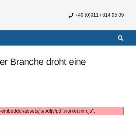
+49 (0)911 / 814 95 09
Der Branche droht eine
f-embedder/assets/js/pdfjs/pdf.worker.min.js".