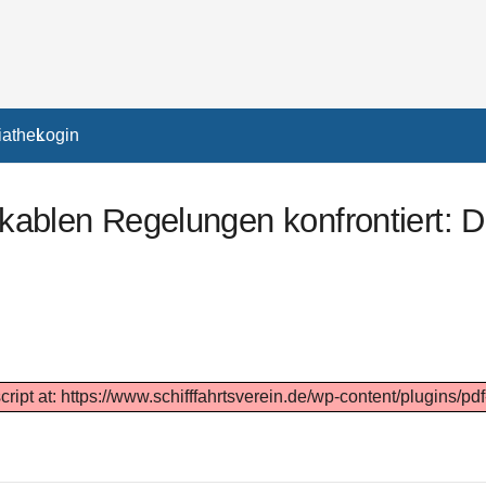
athek
Login
tikablen Regelungen konfrontiert: 
cript at: https://www.schifffahrtsverein.de/wp-content/plugins/pd