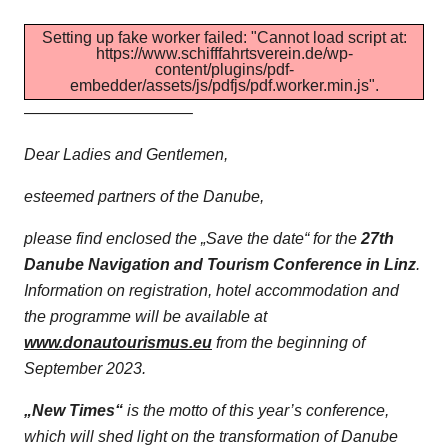
Setting up fake worker failed: "Cannot load script at:
https://www.schifffahrtsverein.de/wp-
content/plugins/pdf-
embedder/assets/js/pdfjs/pdf.worker.min.js".
——————————–
Dear Ladies and Gentlemen,
esteemed partners of the Danube,
please find enclosed the „Save the date“ for the
27th
Danube Navigation and Tourism Conference in Linz
.
Information on registration, hotel accommodation and
the programme will be available at
www.donautourismus.eu
from the beginning of
September 2023.
„New Times“
is the motto of this year’s conference,
which will shed light on the transformation of Danube