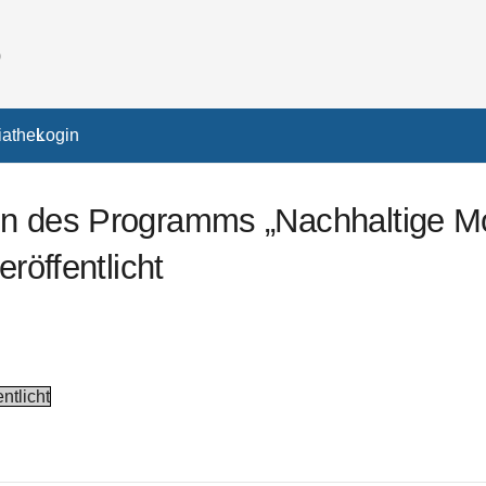
athek
Login
en des Programms „Nachhaltige M
röffentlicht
tlicht