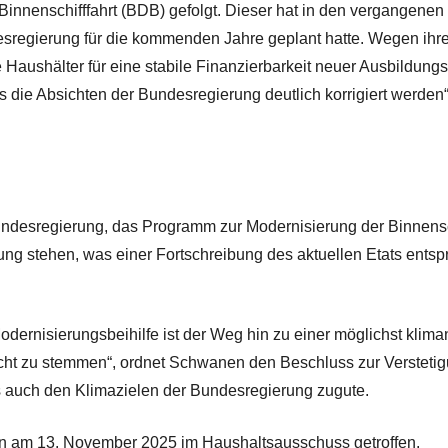
innenschifffahrt (BDB) gefolgt. Dieser hat in den vergangene
desregierung für die kommenden Jahre geplant hatte. Wegen ihrer
aushälter für eine stabile Finanzierbarkeit neuer Ausbildungs
ass die Absichten der Bundesregierung deutlich korrigiert werd
Bundesregierung, das Programm zur Modernisierung der Binnensc
ng stehen, was einer Fortschreibung des aktuellen Etats entsp
dernisierungsbeihilfe ist der Weg hin zu einer möglichst kliman
cht zu stemmen“, ordnet Schwanen den Beschluss zur Verstetig
s auch den Klimazielen der Bundesregierung zugute.
n am 13. November 2025 im Haushaltsausschuss getroffen.