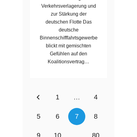
Verkehrsverlagerung und
zur Stärkung der
deutschen Flotte Das
deutsche
Binnenschifffahrtsgewerbe
blickt mit gemischten
Gefühlen auf den
Koalitionsvertrag…
1
…
4
5
6
7
8
9
10
…
80