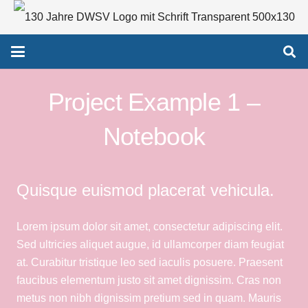
Project Example 1 –
Notebook
Quisque euismod placerat vehicula.
Lorem ipsum dolor sit amet, consectetur adipiscing elit.
Sed ultricies aliquet augue, id ullamcorper diam feugiat
at. Curabitur tristique leo sed iaculis posuere. Praesent
faucibus elementum justo sit amet dignissim. Cras non
metus non nibh dignissim pretium sed in quam. Mauris