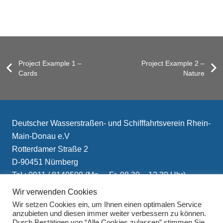
Project Example 1 –
Project Example 2 –
Cards
Nature
Deutscher Wasserstraßen- und Schifffahrtsverein Rhein-
Main-Donau e.V
Rotterdamer Straße 2
D-90451 Nürnberg
Tel.: 0911 / 8149509 (Mo. – Fr. 08.30 – 12.30 Uhr)
E-Mail: info(at)schifffahrtsverein.de
Wir verwenden Cookies
Wir setzen Cookies ein, um Ihnen einen optimalen Service
anzubieten und diesen immer weiter verbessern zu können.
Durch Bestätigen von “Alle Cookies zulassen” stimmen Sie