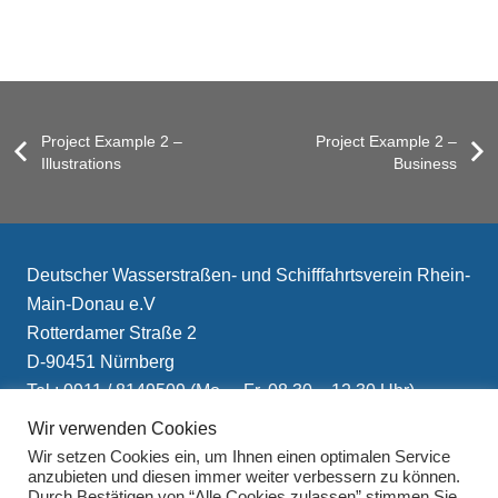
Project Example 2 –
Project Example 2 –
Illustrations
Business
Deutscher Wasserstraßen- und Schifffahrtsverein Rhein-
Main-Donau e.V
Rotterdamer Straße 2
D-90451 Nürnberg
Tel.: 0911 / 8149509 (Mo. – Fr. 08.30 – 12.30 Uhr)
E-Mail: info(at)schifffahrtsverein.de
Wir verwenden Cookies
Wir setzen Cookies ein, um Ihnen einen optimalen Service
anzubieten und diesen immer weiter verbessern zu können.
Durch Bestätigen von “Alle Cookies zulassen” stimmen Sie