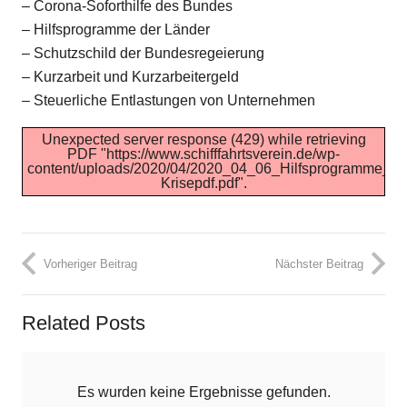
– Corona-Soforthilfe des Bundes
– Hilfsprogramme der Länder
– Schutzschild der Bundesregeierung
– Kurzarbeit und Kurzarbeitergeld
– Steuerliche Entlastungen von Unternehmen
Unexpected server response (429) while retrieving
PDF "https://www.schifffahrtsverein.de/wp-
content/uploads/2020/04/2020_04_06_Hilfsprogramme_fu
Krisepdf.pdf".
Vorheriger Beitrag
Nächster Beitrag
Related Posts
Es wurden keine Ergebnisse gefunden.