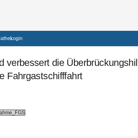
athek
Login
d verbessert die Überbrückungshil
e Fahrgastschifffahrt
snahme_FGS