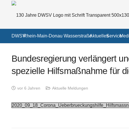
DWSV
Rhein-Main-Donau Wasserstraße
Aktuelles
Service
Medi
Bundesregierung verlängert un
spezielle Hilfsmaßnahme für di
vor 6 Jahren
Aktuelle Meldungen
2020_09_18_Corona_Ueberbrueckungshilfe_Hilfsmas