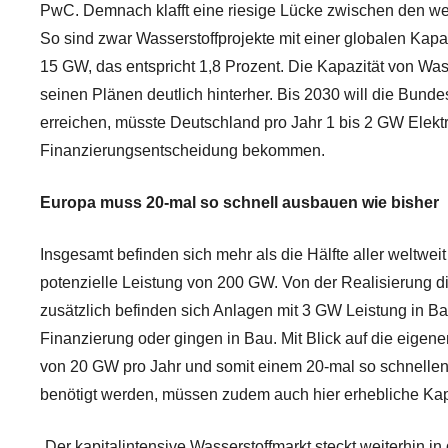
PwC. Demnach klafft eine riesige Lücke zwischen den welt
So sind zwar Wasserstoffprojekte mit einer globalen Kapaz
15 GW, das entspricht 1,8 Prozent. Die Kapazität von Wasse
seinen Plänen deutlich hinterher. Bis 2030 will die Bund
erreichen, müsste Deutschland pro Jahr 1 bis 2 GW Elektr
Finanzierungsentscheidung bekommen.
Europa muss 20-mal so schnell ausbauen wie bisher
Insgesamt befinden sich mehr als die Hälfte aller welt
potenzielle Leistung von 200 GW. Von der Realisierung dies
zusätzlich befinden sich Anlagen mit 3 GW Leistung in Bau
Finanzierung oder gingen in Bau. Mit Blick auf die eige
von 20 GW pro Jahr und somit einem 20-mal so schnellen
benötigt werden, müssen zudem auch hier erhebliche Kap
„Der kapitalintensive Wasserstoffmarkt steckt weiterhin i