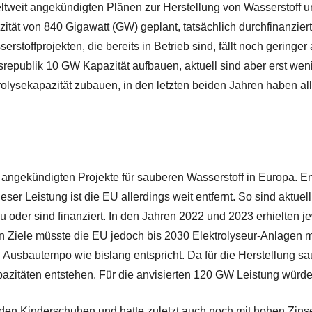
weit angekündigten Plänen zur Herstellung von Wasserstoff und
ität von 840 Gigawatt (GW) geplant, tatsächlich durchfinanziert 
rstoffprojekten, die bereits in Betrieb sind, fällt noch geringer
esrepublik 10 GW Kapazität aufbauen, aktuell sind aber erst wen
olysekapazität zubauen, in den letzten beiden Jahren haben al
weit angekündigten Projekte für sauberen Wasserstoff in Euro
er Leistung ist die EU allerdings weit entfernt. So sind aktuell
 oder sind finanziert. In den Jahren 2022 und 2023 erhielten j
nen Ziele müsste die EU jedoch bis 2030 Elektrolyseur-Anlage
 Ausbautempo wie bislang entspricht. Da für die Herstellung 
azitäten entstehen. Für die anvisierten 120 GW Leistung würde
n den Kinderschuhen und hatte zuletzt auch noch mit hohen Zins