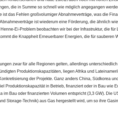
gen, die in Summe so schnell wie möglich angegangen werden m
re ist das Fehlen großvolumiger Abnahmeverträge, was die Finan
e Abnahmeverträge ist wiederum eine Förderung, die ähnlich w
 Henne-Ei-Problem beobachten wir bei der Infrastruktur, die für 
kommt die Knappheit Erneuerbarer Energien, die für sauberen W
ungen zwar für alle Regionen gelten, allerdings unterschiedlich
kündigten Produktionskapazitäten, liegen Afrika und Lateinamer
onkretisierung der Projekte. Ganz anders China, Südkorea und J
iel Produktionskapazität in Betrieb, finanziert oder in Bau wie E
pa im Bau oder finanzierten Volumen entspricht (3,3 GW). Die U
nd Storage-Technik) aus Gas hergestellt wird, um so ihre Gasin