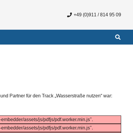
+49 (0)911 / 814 95 09
und Partner für den Track „Wasserstraße nutzen“ war:
f-embedder/assets/js/pdfjs/pdf.worker.min.js".
f-embedder/assets/js/pdfjs/pdf.worker.min.js".