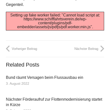
Gegenteil.
Setting up fake worker failed: "Cannot load script at:
https://www.schifffahrtsverein.de/wp-
content/plugins/pdf-
embedder/assets/js/pdfjs/pdf.worker.min.js".
Vorheriger Beitrag
Nächster Beitrag
Related Posts
Bund räumt Versagen beim Flussausbau ein
3. August 2022
Nächster Förderaufruf zur Flottenmodernisierung startet
in Kürze